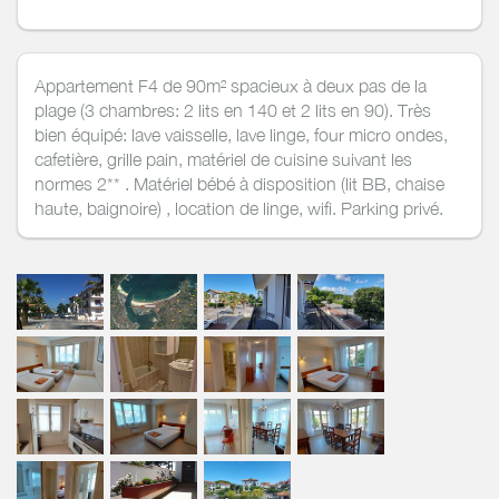
Appartement F4 de 90m² spacieux à deux pas de la
plage (3 chambres: 2 lits en 140 et 2 lits en 90). Très
bien équipé: lave vaisselle, lave linge, four micro ondes,
cafetière, grille pain, matériel de cuisine suivant les
normes 2** . Matériel bébé à disposition (lit BB, chaise
haute, baignoire) , location de linge, wifi. Parking privé.