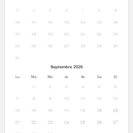
3
4
5
6
7
8
9
10
11
12
13
14
15
16
17
18
19
20
21
22
23
24
25
26
27
28
29
30
31
Septembre 2026
Lu
Ma
Me
Je
Ve
Sa
Di
1
2
3
4
5
6
7
8
9
10
11
12
13
14
15
16
17
18
19
20
21
22
23
24
25
26
27