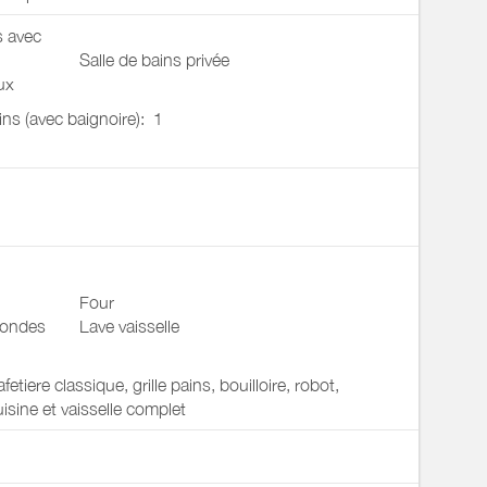
s avec
Salle de bains privée
ux
ains (avec baignoire):
1
Four
 ondes
Lave vaisselle
etiere classique, grille pains, bouilloire, robot,
uisine et vaisselle complet