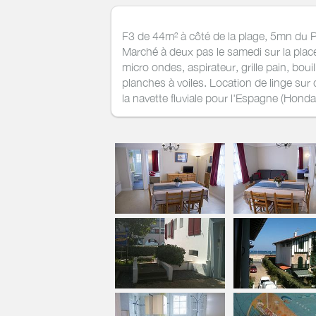
F3 de 44m² à côté de la plage, 5mn du P
Marché à deux pas le samedi sur la plac
micro ondes, aspirateur, grille pain, bouil
planches à voiles. Location de linge sur
la navette fluviale pour l'Espagne (Hondar