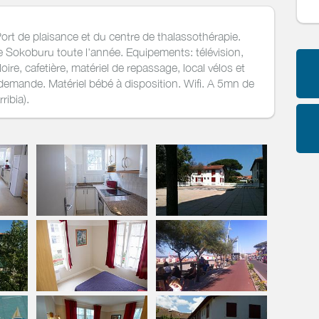
ort de plaisance et du centre de thalassothérapie.
e Sokoburu toute l'année. Equipements: télévision,
loire, cafetière, matériel de repassage, local vélos et
 demande. Matériel bébé à disposition. Wifi. A 5mn de
ribia).