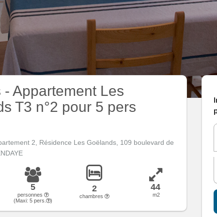
 - Appartement Les
I
s T3 n°2 pour 5 pers
p
ppartement 2, Résidence Les Goëlands, 109 boulevard de
HENDAYE
5
44
2
personnes
m2
chambres
(Maxi:
5
pers.
)