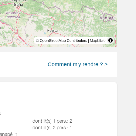
© OpenStreetMap Contributors |
MapLibre
Comment m'y rendre ? >
2
dont lit(s) 1 pers.: 2
dont lit(s) 2 pers.: 1
anapé lit