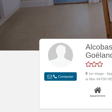
Alcobas
Goëland
1er étage - A
Contacter
la Mer 64700 
Appartement