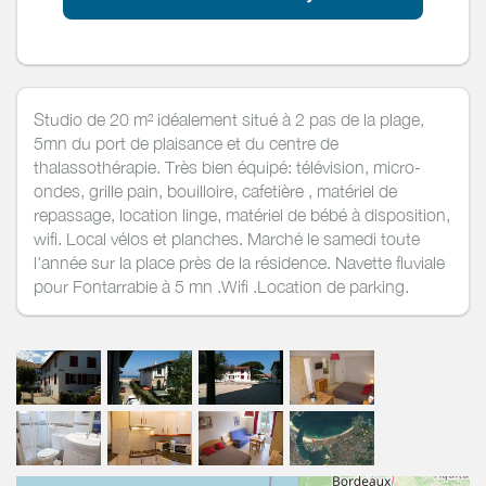
Studio de 20 m² idéalement situé à 2 pas de la plage,
5mn du port de plaisance et du centre de
thalassothérapie. Très bien équipé: télévision, micro-
ondes, grille pain, bouilloire, cafetière , matériel de
repassage, location linge, matériel de bébé à disposition,
wifi. Local vélos et planches. Marché le samedi toute
l'année sur la place près de la résidence. Navette fluviale
pour Fontarrabie à 5 mn .Wifi .Location de parking.