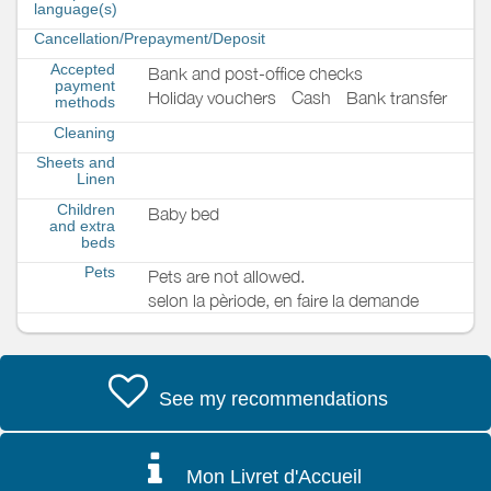
language(s)
Cancellation/Prepayment/Deposit
Accepted
Bank and post-office checks
payment
Holiday vouchers
Cash
Bank transfer
methods
Cleaning
Sheets and
Linen
Children
Baby bed
and extra
beds
Pets
Pets are not allowed.
selon la pèriode, en faire la demande
See my recommendations
Mon Livret d'Accueil