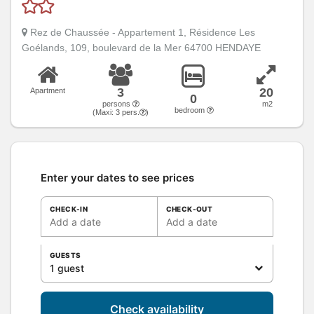
Rez de Chaussée - Appartement 1, Résidence Les
Goélands, 109, boulevard de la Mer 64700 HENDAYE
3
20
Apartment
0
persons
m2
bedroom
(Maxi:
3
pers.
)
Enter your dates to see prices
CHECK-IN
CHECK-OUT
Add a date
Add a date
GUESTS
1 guest
Check availability